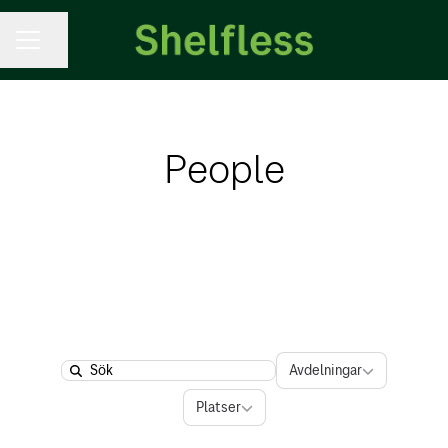
KARRIÄRMENY
Dela sidan
People
Avdelningar
Avdelningar
Search
Platser
Platser