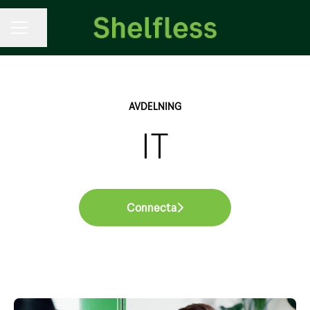
KARRIÄRMENY
Dela sidan
AVDELNING
IT
Connecta