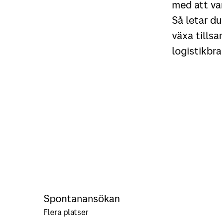
med att va
Så letar du
växa tillsa
logistikbr
Spontanansökan
Flera platser