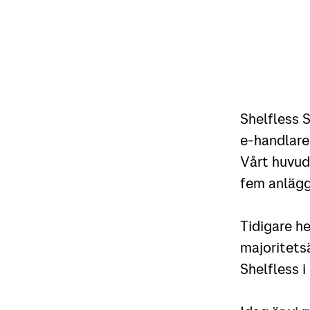
Shelfless S
e-handlare 
Vårt huvud
fem anlägg
Tidigare h
majoritetsä
Shelfless i