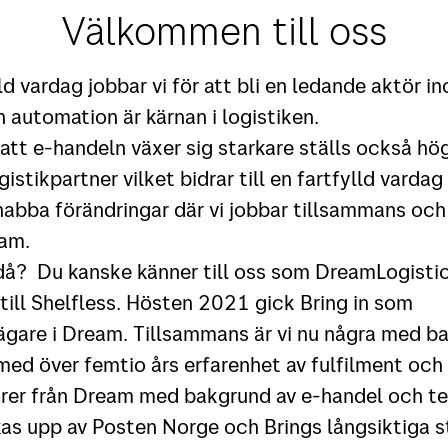
Välkommen till oss
lld vardag jobbar vi för att bli en ledande aktör 
h automation är kärnan i logistiken.
 att e-handeln växer sig starkare ställs också hö
istikpartner vilket bidrar till en fartfylld varda
nabba förändringar där vi jobbar tillsammans och 
am.
i då? Du kanske känner till oss som DreamLogistic
till Shelfless. Hösten 2021 gick Bring in som
ägare i Dream. Tillsammans är vi nu några med b
 med över femtio års erfarenhet av fulfilment och
rer från Dream med bakgrund av e-handel och te
as upp av Posten Norge och Brings långsiktiga s