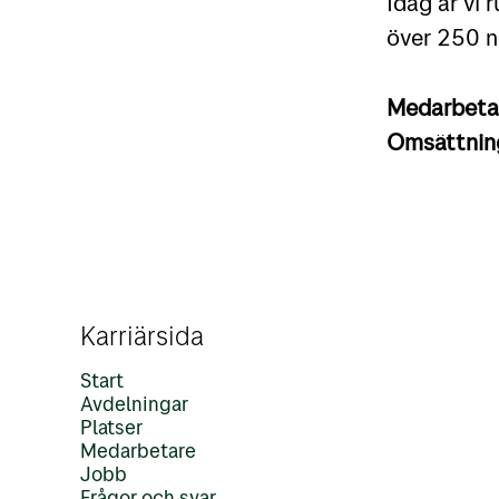
Idag är vi 
över 250 n
Medarbet
Omsättni
Karriärsida
Start
Avdelningar
Platser
Medarbetare
Jobb
Frågor och svar