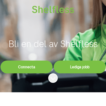
Bli en del av Shelfless
Connecta
Lediga jobb
Skrolla för mer innehåll