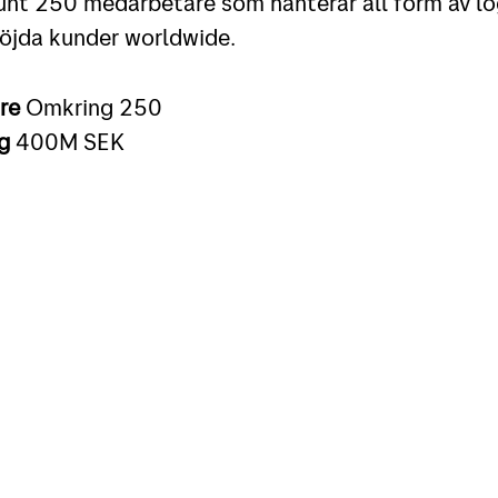
runt 250 medarbetare som hanterar all form av logi
öjda kunder worldwide.
are
Omkring 250
ng
400M SEK