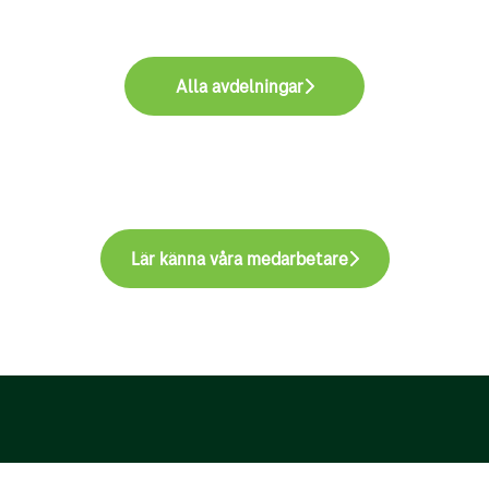
Alla avdelningar
Lär känna våra medarbetare