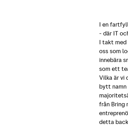
I en fartfy
- där IT oc
I takt med
oss som log
innebära s
som ett te
Vilka är v
bytt namn 
majoritets
från Bring
entreprenö
detta back