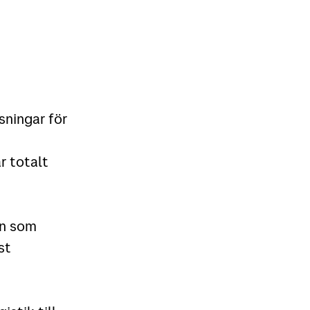
sningar för
r totalt
in som
st