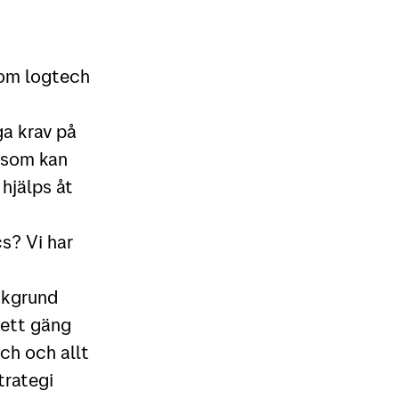
inom logtech
ga krav på
g som kan
hjälps åt
s? Vi har
akgrund
 ett gäng
ch och allt
trategi