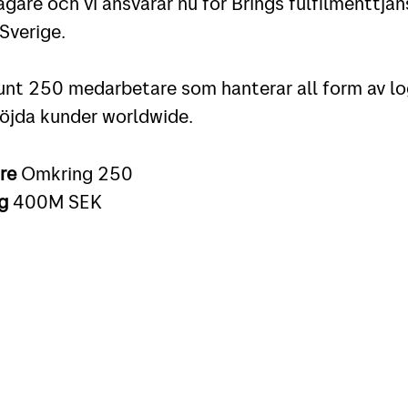
gare och vi ansvarar nu för Brings fulfilmenttjän
 Sverige.
runt 250 medarbetare som hanterar all form av logi
öjda kunder worldwide.
are
Omkring 250
ng
400M SEK