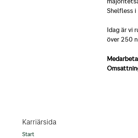
majoritetsä
Shelfless i
Idag är vi 
över 250 n
Medarbet
Omsättni
Karriärsida
Start