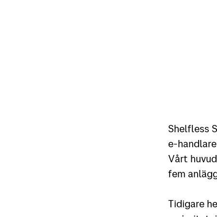
Shelfless S
e-handlare 
Vårt huvud
fem anlägg
Tidigare h