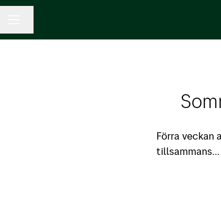
KARRIÄRMENY
Dela sidan
Somm
Förra veckan 
tillsammans...
Träffa Lisa - vår nya kollega!