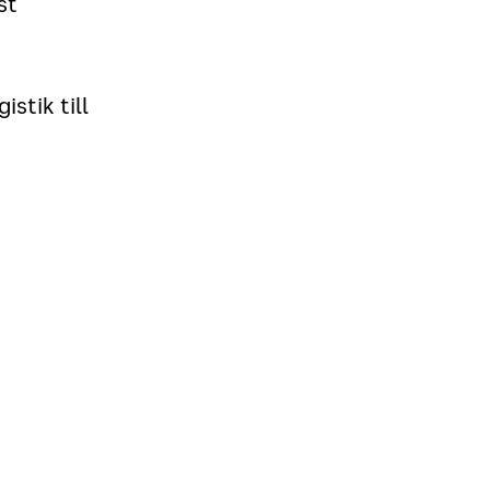
st
stik till